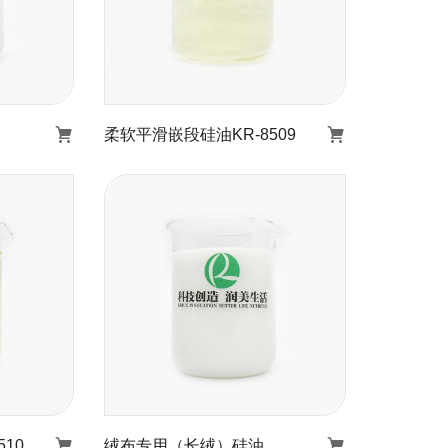
柔软平滑嵌段硅油KR-8509
柔软平滑嵌段硅油KR-
05B
8509
了解详情
10
绒布专用（长绒）硅油