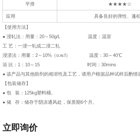
平滑
★★★★☆
应用
具备良好的弹性、蓬
【使用方法】
● 浸轧法：用量：20～50g/L 温度：温室
工 艺：一浸一轧或二浸二轧
浸渍法：用量：2～10%（o.w.f） 温度：30～40℃
浴 比：1：10～15 时间：30mins
● 该产品与其他助剂的相溶性及工艺，请用户根据品种试样后酌情
【包装储存】
● 包 装：125kg塑料桶。
● 储 存：储存于阴凉通风处，保质期6个月。
立即询价