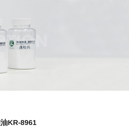
PTION
KR-8961