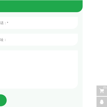
(
0
)