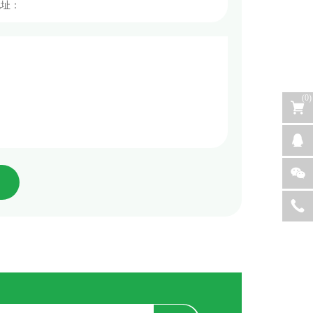
(
0
)