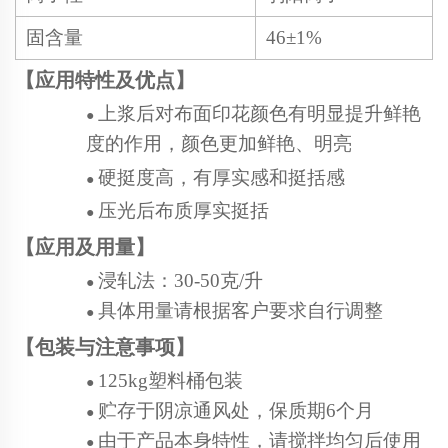
固含量
46
±1
%
【
应用特性及优点
】
上浆后对布面印花颜色有明显提升鲜艳
●
度的作用，颜色更加鲜艳、明亮
硬挺度高，有厚实感和挺括感
●
压光后布质厚实挺括
●
【应用及用量】
浸轧法：
30-50克/升
●
具体用量请根据客户要求自行调整
●
【包装
与注意事项
】
125kg塑料桶包装
●
贮存于阴凉通风处，保质期
6个月
●
由于产品本身特性，请搅拌均匀后使用
●