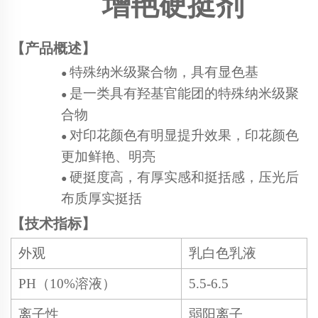
增艳硬挺
剂
【产品概述】
特殊纳米级聚合物，具有显色基
●
是一类具有羟基官能团的特殊纳米级聚
●
合物
对印花颜色有明显提升效果，印花颜色
●
更加鲜艳、明亮
硬挺度高，有厚实感和挺括感，压光后
●
布质厚实挺括
【技术指标】
外观
乳白色乳液
PH（10%溶液）
5.5-6.5
离子性
弱阳离子