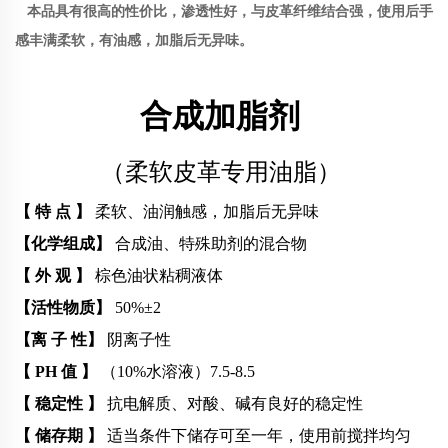
本品具有很高的性价比，渗透性好，与皮革纤维结合强，使用后手
感丰满柔软，有油感，加脂后无异味。
合成加脂剂
（柔软皮革专用油脂）
【 特
点 】
柔软、油润触感，加脂后无异味
【化学组成】
合成油、特殊助剂的混合物
【 外
观 】
棕色油状粘稠液体
【活性物质】
50%±2
【离 子 性】
阴离子性
【 PH
值 】
（10%水溶液）7.5-8.5
【 稳定性 】
抗电解质、对酸、碱有良好的稳定性
【 储存期 】
适当条件下储存可至一年，使用前搅拌均匀