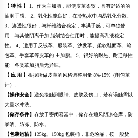
【 特
性 】
1、作为主加脂，能使皮革柔软，具有舒适的的
油润手感。
2、乳化性能良好，在冷热水中均易乳化分散。
3、渗透性很好，与纤维结合稳定，丰满手感，可单独使
用，与其他阴离子加
脂剂结合使用时，能提高乳液稳定
性。
4、适用于反绒革、服装革、沙发革、柔软鞋面革、箱
包革、手套革等皮革的
主加脂。
5、很好的耐热、耐迁移性
能，各类革加脂后无异味。
【 应
用 】
根据所做皮革的风格调整用量 8%-15%（削匀革
计）。
【操作安全】
避免接触到眼睛、皮肤及伤口，若有误触需以
大量水冲洗。
【储存条件】
存放于密闭容器中，储存在通风阴凉仓库，防
暴晒、防冻、防水。
【包装运输】
125kg、150kg 包装桶，非危险品，按一般货