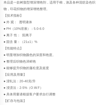
本品是一款树脂型增深增艳剂，适用于棉，涤及各种混纺染色织
物，印花织物的增深增艳整理。
【技术指标】
● 外 观： 透明液体
● PH（10%溶液）：5.0-6.0
● 离子 性： 阳离子
● 固含 量：（21±1）%
【性能特点】
● 明显增加织物颜色的深度和艳度。
● 整理后织物色泽鲜艳
● 能够提升织物的蓬松度及挺度
【应用及用量】
● 浸轧法：20-40克/升
● 浸渍法：2-5%（O.W.F）
● 具体用量请根据客户要求自行调整
【贮存与包装】