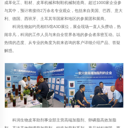
成革化工、鞋材、皮革机械和制鞋机械制造商。超过1000家企业参
与其中，预计将接待2万余名专业观众，包括来自美国、巴西、意大
利、德国、西班牙、土耳其等国家和地区的参展团和展商。
科润生物如约亮相E5馆A3D展位，展会现场一直人头攒动，热
闹非凡，科润的工作人员与来自全世界各地的参会者亲密互动。以
热情的态度、从专业的角度为前来咨询的客户详细介绍产品、答疑
解惑。
科润生物皮革助剂事业部主营高端
加脂剂
、卵磷脂高效加脂
剂、高浓高效卵磷脂加脂剂、特殊加脂剂系列。产品对标德国、西