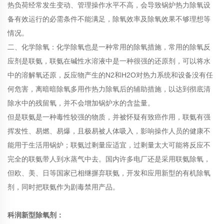
热负荷经常发生变动、管理操作水平不高，会导致锅炉热力除氧设
备有效运行的必需条件不能满足，除氧效率及除氧效果不够理想等
情况。
二、化学除氧：化学除氧也是一种常用的除氧措施，常用的除氧反
应剂是联氨，联氨在碱性水溶液中是一种很强的还原剂，可以将水
中的溶解氧还原，反应物产生的N2和H2O对热力系统和设备没有任
何危害，离暗暗除氧多用作热力除氧后的辅助措施，以达到彻底清
除水中的残留氧，并不会增加锅炉水的含盐量。
但是联氨是一种毒性较强的物质，并被怀疑有致癌作用，联氨有强
挥发性、易燃、易爆，且极易被人体吸入，影响操作人员的健康不
能用于生活用锅炉；联氨过剩量应适宜，过剩量太大可能将反应不
完全的联氨带人到水蒸气中去。国内许多电厂还是采用联氨除氧，
但欧、美、日等国家已相继摒弃联氨，开发和应用新型的有机除氧
剂，同时把联氨作为剧毒禁用产品。
科润新型除氧剂：