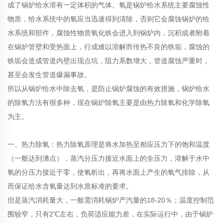
成了锅炉给水溶有一定体积的气体。氧是锅炉给水系统主要腐蚀性
物质，给水系统中的氧应当迅速得到清除，否则它会腐蚀锅炉的给
水系统和部件，腐蚀性物质氧化铁会进入到锅炉内，沉积或者附着
在锅炉管壁和受热面上，行成难以溶解而传热不良的铁垢，腐蚀的
铁垢会造成管道内壁出现点坑，阻力系数增大，管道腐蚀严重时，
甚至会发生管道爆漏事故。
所以从锅炉给水中除去氧，是防止锅炉腐蚀的有效措施，锅炉给水
的除氧方法有很多种，现在锅炉除氧主要是由热力除氧和化学除氧
为主。
一、热力除氧：热力除氧原理是将水加热至相应压力下的饱和温度
（一般达到沸点），蒸汽分压力接近水面上的全压力，溶解于水中
氧的分压力接近于零，使氧析出，再将水面上产生的氧气排除，从
而保证给水含氧量达到水质标准的要求。
但是蒸汽消耗量大，一般需消耗锅炉产汽量的18-20％；温度控制范
围较窄，只有2℃左右，负荷适应能力差，在实际运行中，由于锅炉