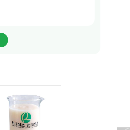
(
0
)