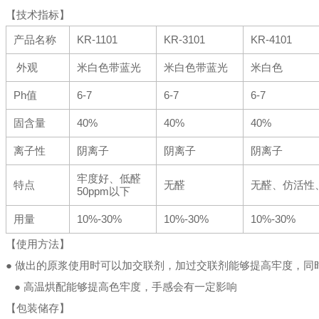
【技术指标】
产品名称
KR-1101
KR-3101
KR-4101
外观
米白色带蓝光
米白色带蓝光
米白色
Ph值
6-7
6-7
6-7
固含量
40%
40%
40%
离子性
阴离子
阴离子
阴离子
牢度好、低醛
特点
无醛
无醛、仿活性
50ppm以下
用量
10%-30%
10%-30%
10%-30%
【使用方法】
● 做出的原浆使用时可以加交联剂，加过交联剂能够提高牢度，
● 高温烘配能够提高色牢度，手感会有一定影响
【包装储存】