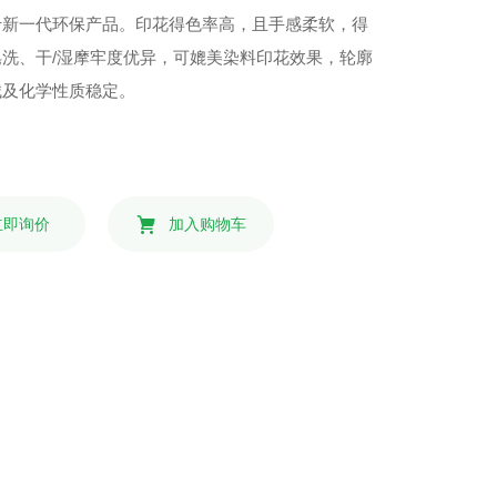
于新一代环保产品。印花得色率高，且手感柔软，得
皂洗、干/湿摩牢度优异，可媲美染料印花效果，轮廓
械及化学性质稳定。
立即询价
加入购物车