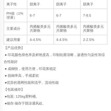
离子性
阴离子
阴离子
阴离子
PH值（1%
6-7
6-7
7-8.5
溶液）
丙烯酸类多元
丙烯酸类多元
丙烯酸类多元
主要成分
共聚物
共聚物
共聚物
建议用量
4-4.5%
4-4.5%
2-2.5%
【产品优势】
● 印花颜色得色率及鲜艳度高，印制轮廓清晰，渗透性匀染性等综
合性能好
● 成糊快，使用方便，印花浆稳定
● 脱糊率高，手感柔软
●优异的透网性能和流平、流动性能
【包装储存】
●包装: 125kg塑料桶。
●储存:储存于阴凉通风处。